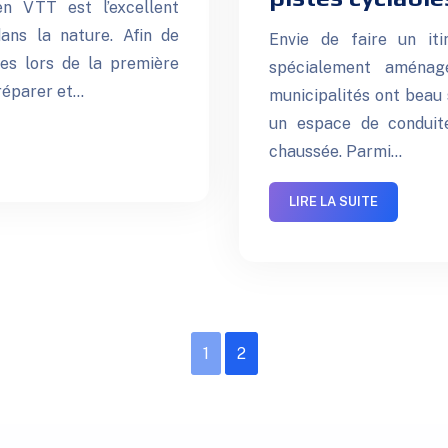
n VTT est l’excellent
ans la nature. Afin de
Envie de faire un itin
ères lors de la première
spécialement aménagé
préparer et…
municipalités ont beau 
un espace de conduite
chaussée. Parmi…
LIRE LA SUITE
1
2