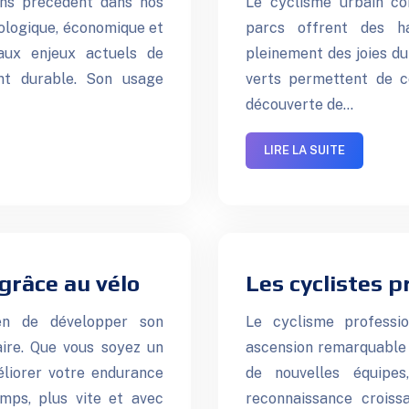
sans précédent dans nos
Le cyclisme urbain co
ologique, économique et
parcs offrent des h
aux enjeux actuels de
pleinement des joies du 
nt durable. Son usage
verts permettent de co
découverte de…
LIRE LA SUITE
grâce au vélo
Les cyclistes p
en de développer son
Le cyclisme professi
aire. Que vous soyez un
ascension remarquable 
éliorer votre endurance
de nouvelles équipes
mps, plus vite et avec
reconnaissance croiss