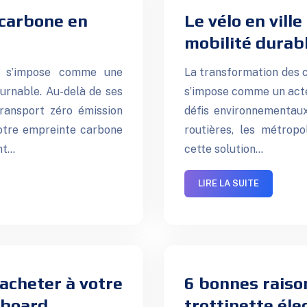
 carbone en
Le vélo en ville
mobilité durabl
lo s’impose comme une
La transformation des c
ournable. Au-delà de ses
s’impose comme un acte
transport zéro émission
défis environnementaux
otre empreinte carbone
routières, les métrop
ent…
cette solution…
LIRE LA SUITE
’acheter à votre
6 bonnes raison
rboard
trottinette éle