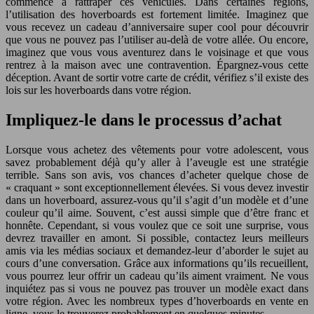
commencé à rattraper ces véhicules. Dans certaines régions,
l’utilisation des hoverboards est fortement limitée. Imaginez que
vous recevez un cadeau d’anniversaire super cool pour découvrir
que vous ne pouvez pas l’utiliser au-delà de votre allée. Ou encore,
imaginez que vous vous aventurez dans le voisinage et que vous
rentrez à la maison avec une contravention. Épargnez-vous cette
déception. Avant de sortir votre carte de crédit, vérifiez s’il existe des
lois sur les hoverboards dans votre région.
Impliquez-le dans le processus d’achat
Lorsque vous achetez des vêtements pour votre adolescent, vous
savez probablement déjà qu’y aller à l’aveugle est une stratégie
terrible. Sans son avis, vos chances d’acheter quelque chose de
« craquant » sont exceptionnellement élevées. Si vous devez investir
dans un hoverboard, assurez-vous qu’il s’agit d’un modèle et d’une
couleur qu’il aime. Souvent, c’est aussi simple que d’être franc et
honnête. Cependant, si vous voulez que ce soit une surprise, vous
devrez travailler en amont. Si possible, contactez leurs meilleurs
amis via les médias sociaux et demandez-leur d’aborder le sujet au
cours d’une conversation. Grâce aux informations qu’ils recueillent,
vous pourrez leur offrir un cadeau qu’ils aiment vraiment. Ne vous
inquiétez pas si vous ne pouvez pas trouver un modèle exact dans
votre région. Avec les nombreux types d’hoverboards en vente en
ligne, vous le trouverez probablement en quelques minutes.