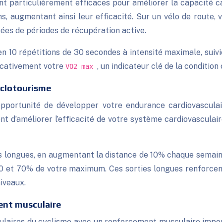
sont particulièrement efficaces pour améliorer la capacité 
, augmentant ainsi leur efficacité. Sur un vélo de route, 
ées de périodes de récupération active.
n 10 répétitions de 30 secondes à intensité maximale, suiv
icativement votre
, un indicateur clé de la condition
VO2 max
yclotourisme
pportunité de développer votre endurance cardiovasculai
 d’améliorer l’efficacité de votre système cardiovasculair
us longues, en augmentant la distance de 10% chaque semaine
0 et 70% de votre maximum. Ces sorties longues renforce
niveaux.
ent musculaire
ulaires du cyclisme avec un renforcement musculaire impo