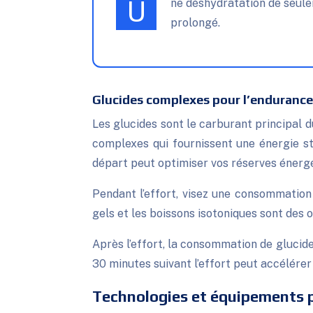
Une déshydratation de seulement 2% du poids corporel peut entraîner une baisse de performance de 10 à 20% lors d’un effort
prolongé.
Glucides complexes pour l’endurance
Les glucides sont le carburant principal du
complexes qui fournissent une énergie st
départ peut optimiser vos réserves énerg
Pendant l’effort, visez une consommation
gels et les boissons isotoniques sont des 
Après l’effort, la consommation de glucid
30 minutes suivant l’effort peut accélére
Technologies et équipements po