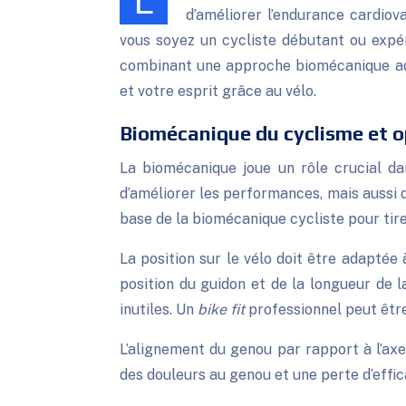
Le cyclisme offre une multitude de bénéfices pour la santé et la condition physique. Cette activité polyvalente permet non seulement
d’améliorer l’endurance cardiova
vous soyez un cycliste débutant ou expér
combinant une approche biomécanique ada
et votre esprit grâce au vélo.
Biomécanique du cyclisme et o
La biomécanique joue un rôle crucial da
d’améliorer les performances, mais aussi d
base de la biomécanique cycliste pour tire
La position sur le vélo doit être adaptée
position du guidon et de la longueur de 
inutiles. Un
bike fit
professionnel peut être
L’alignement du genou par rapport à l’ax
des douleurs au genou et une perte d’effica