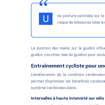
Une posture optimale sur le vélo peut augmenter l’efficacité du pédalage de 10 à 15%, tout en réduisant considérablement le
risque de blessures liées à
La position des mains sur le guidon infl
guidon, cocottes, bas du guidon) pour soul
Entraînement cycliste pour un
L’amélioration de la condition cardiovas
permet d’optimiser les bénéfices cardiova
système cardiovasculaire.
Intervalles à haute intensité sur vélo