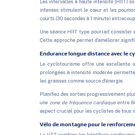
Les intervalles à haute intensité (HIIT) 
intenses stimulent le cœur et les poumons
courts (30 secondes à 1 minute) entrecoup
Une séance HIIT type pourrait consister e
Cette approche permet d’améliorer signif
Endurance longue distance avec le c
Le cyclotourisme offre une excellente o
prolongées à intensité modérée permettent
les graisses comme source d’énergie.
Planifiez des sorties progressivement pl
une
zone de fréquence cardiaque
entre 6
aspect crucial pour les cyclistes de tous 
Vélo de montagne pour le renforcem
Le VTT combine les bénéfices cardiovasc